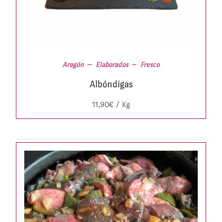
Aragón
Elaborados
Fresco
Albóndigas
11,90
€
/ Kg