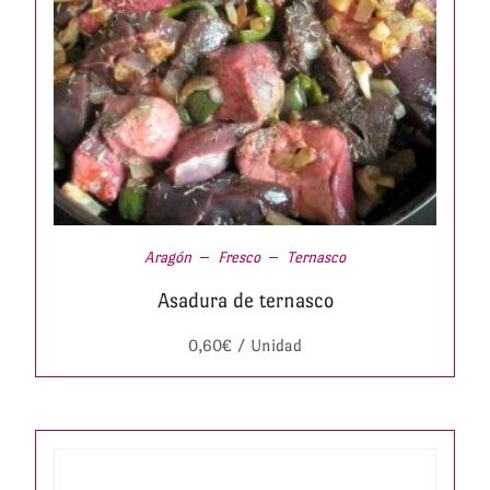
Aragón
Fresco
Ternasco
Asadura de ternasco
0,60
€
/ Unidad