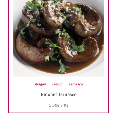
Aragón
Fresco
Ternasco
Riñones ternasco
5,50
€
/ Kg