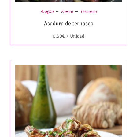
Aragón
Fresco
Ternasco
Asadura de ternasco
0,60
€
/ Unidad