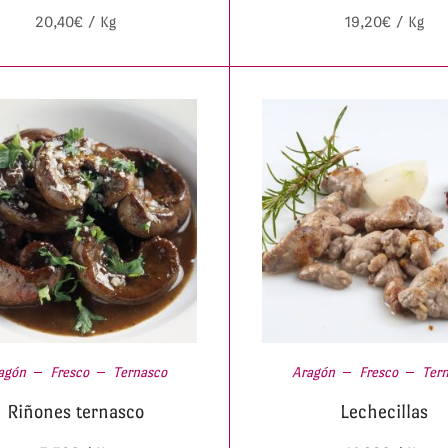
20,40
€
/ Kg
19,20
€
/ Kg
agón
Fresco
Ternasco
Aragón
Fresco
Ter
Riñones ternasco
Lechecillas