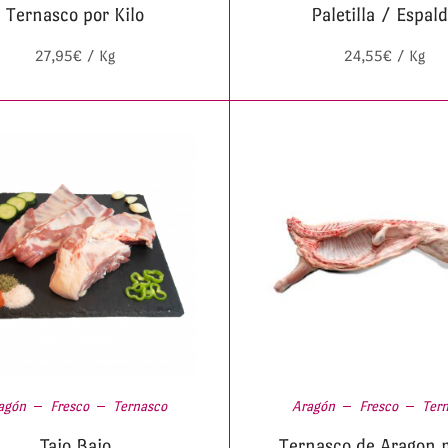
Ternasco por Kilo
Paletilla / Espal
27,95
€
/ Kg
24,55
€
/ Kg
agón
Fresco
Ternasco
Aragón
Fresco
Ter
Tajo Bajo
Ternasco de Aragon 