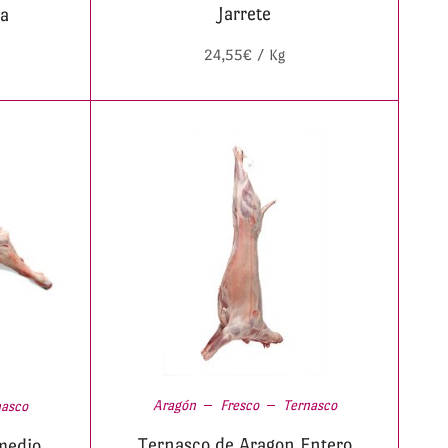
Jarrete
da
24,55
€
/ Kg
Aragón
Fresco
Ternasco
nasco
Ternasco de Aragon Entero
medio