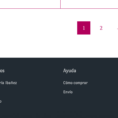
1
2
os
Ayuda
ría Ibañez
Cómo comprar
Envío
o