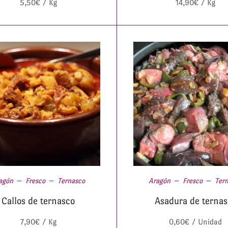
5,50
€
/ Kg
14,90
€
/ Kg
agón
Fresco
Ternasco
Aragón
Fresco
Ter
Callos de ternasco
Asadura de ternas
7,90
€
/ Kg
0,60
€
/ Unidad