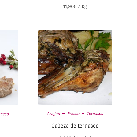
11,90
€
/ Kg
Aragón
Fresco
Ternasco
nasco
Cabeza de ternasco