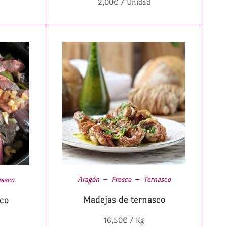
2,00
€
/ Unidad
Aragón
Fresco
Ternasco
nasco
Madejas de ternasco
co
16,50
€
/ Kg