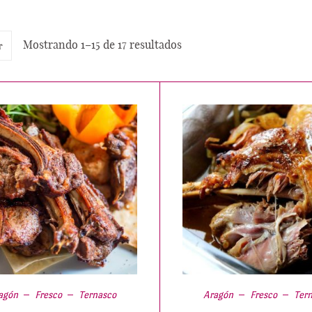
Mostrando 1–15 de 17 resultados
r
agón
Fresco
Ternasco
Aragón
Fresco
Ter